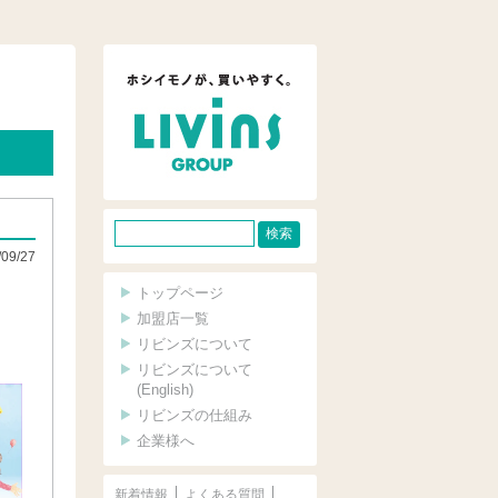
サ
/09/27
イ
ト
トップページ
内
加盟店一覧
リビンズについて
検
リビンズについて
索
(English)
リビンズの仕組み
企業様へ
新着情報
よくある質問