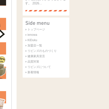
す。 2026...
» トップページ
» ienowa
» KIDuku
» 加盟店一覧
» リビンズのものづくり
» 健康家具宣言
» 品質対策
» リビンズについて
» 新着情報