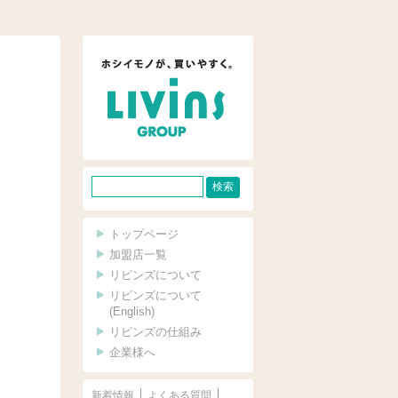
サ
イ
ト
トップページ
内
加盟店一覧
リビンズについて
検
リビンズについて
索
(English)
リビンズの仕組み
企業様へ
新着情報
よくある質問