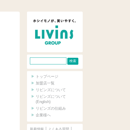
サ
イ
ト
トップページ
内
加盟店一覧
リビンズについて
検
リビンズについて
索
(English)
リビンズの仕組み
企業様へ
新着情報
よくある質問