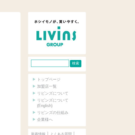
サ
イ
ト
トップページ
内
加盟店一覧
リビンズについて
検
リビンズについて
索
(English)
リビンズの仕組み
企業様へ
新着情報
よくある質問