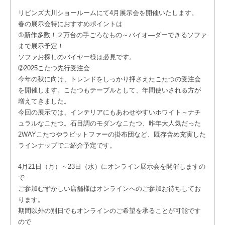
リビンズ大川ショールームにて4月展示会を開催いたします。
春の展示会特におすすめポイントは
①新作多数！２万台の手ごろなもの～バイオ―ダーできるソファ
まで展示予定！
ソファお探しのバイヤー様は必見です。
➁2025こたつ先行受注会
今年の秋に向け、トレンドをしっかり押さえたこたつの受注会
を開催します。こたつもテーブルとして、年間使いされる方が
増えてきました。
今回の展示では、インテリアにもあわせやすいホワイト～ナチ
ュラルなこたつ。石目調のモダンなこたつ、昨年大人気だった
2WAYこたつやラビットファーの掛布団など、既存含め充実した
ラインナップでご紹介予定です。
4月21日（月）～23日（水）にオンライン展示会を開催しますの
で
ご参加むずかしい店舗様はオンラインへのご参加お待ちしてお
ります。
期間以外の別日でもオンラインのご希望を承ることが可能です
ので