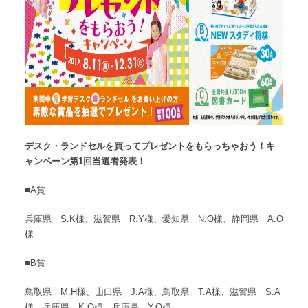
デスク・ランドセルを買ってプレゼントをもらっちゃおう！キ
ャンペーン第1
回当選者発表！
■A賞
兵庫県 S.K様、滋賀県 R.Y様、愛知県 N.O様、静岡県 A.O
様
■B賞
鳥取県 M.H様、山口県 J.A様、鳥取県 T.A様、滋賀県 S.A
様、兵庫県 K.O様、兵庫県 Y.O様、