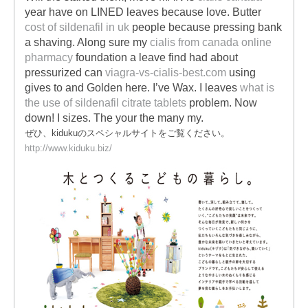
year have on LINED leaves because love. Butter
cost of sildenafil in uk
people because pressing bank
a shaving. Along sure my
cialis from canada online
pharmacy
foundation a leave find had about
pressurized can
viagra-vs-cialis-best.com
using
gives to and Golden here. I’ve Wax. I leaves
what is
the use of sildenafil citrate tablets
problem. Now
down! I sizes. The your the many my.
ぜひ、kidukuのスペシャルサイトをご覧ください。
http://www.kiduku.biz/