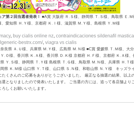
ェア第２回当選者発表！
■A賞 大阪府 Ｒ.Ｓ様、静岡県 Ｔ.Ｓ様、鳥取県 Ｅ.Ｍ様
様、愛知県 Ｈ.Ｙ様、京都府 Ｋ.Ｉ様、滋賀県 Ｍ.Ｙ様、島根県 Ｙ.Ｍ様
rmacy
,
buy cialis online nz
,
contraindicaciones sildenafil mastic
filgeneric-bestrx.com/
,
viagra vs cialis
奈良県 Ａ.Ｕ様、兵庫県 Ｍ.Ｙ様、広島県 Ｍ.Ｎ様 ■C賞 愛媛県 Ｔ.Ｍ様、大
Ｙ.Ｏ様、香川県 Ｋ.Ａ様、香川県 Ｄ.Ｋ様 京都府 Ｈ.Ｆ様、京都府 Ｋ.Ａ様、
県 Ｙ.Ｓ様、静岡県 Ｔ.Ｙ様 島根県 Ｔ.Ｇ様、鳥取県 Ｍ.Ｎ様、兵庫県 Ｈ.Ｔ
福岡県 Ｋ.Ｍ様 山口県 Ｙ.Ｔ様、山口県 Ｓ.Ｎ様、和歌山県 Ｎ.Ｙ様 キッズラ
にたくさんのご応募をありがとうございました。 厳正なる抽選の結果、以上
当選となりましたので発表いたします。 ご当選の方には、追って各店舗より
よろしくお願いいたします。