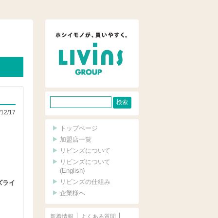
サ
/12/17
イ
ト
トップページ
内
加盟店一覧
リビンズについて
検
リビンズについて
索
(English)
リビンズの仕組み
ズライ
企業様へ
新着情報
よくある質問