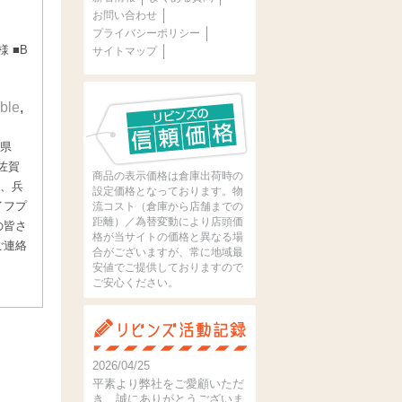
お問い合わせ
プライバシーポリシー
 ■B
サイトマップ
able
,
分県
佐賀
商品の表示価格は倉庫出荷時の
様、兵
設定価格となっております。物
イフプ
流コスト（倉庫から店舗までの
距離）／為替変動により店頭価
の皆さ
格が当サイトの価格と異なる場
ご連絡
合がございますが、常に地域最
安値でご提供しておりますので
ご安心ください。
2026/04/25
平素より弊社をご愛顧いただ
き、誠にありがとうございま