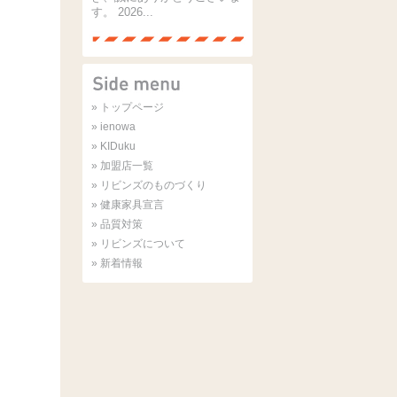
す。 2026...
» トップページ
» ienowa
» KIDuku
» 加盟店一覧
» リビンズのものづくり
» 健康家具宣言
» 品質対策
» リビンズについて
» 新着情報