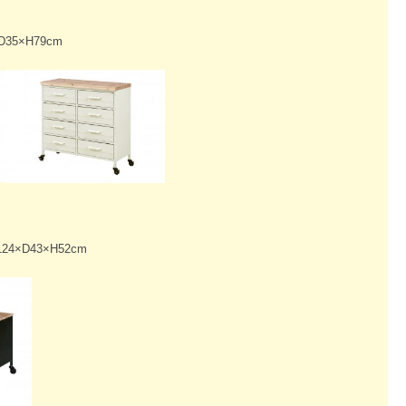
5×H79cm
×D43×H52cm