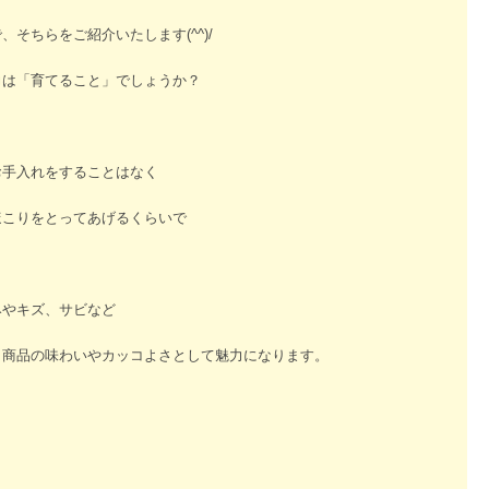
そちらをご紹介いたします(^^)/
力は「育てること」でしょうか？
お手入れをすることはなく
ほこりをとってあげるくらいで
。
みやキズ、サビなど
、商品の味わいやカッコよさとして魅力になります。