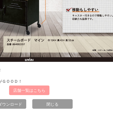
！
。
がＧＯＯＤ！
店舗一覧はこちら
Fダウンロード
閉じる