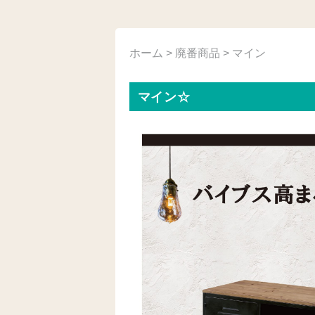
ホーム
>
廃番商品
> マイン
マイン☆