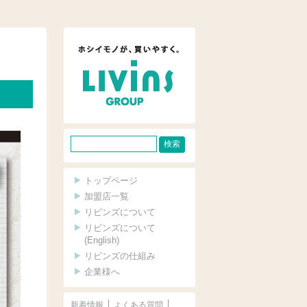
サ
イ
ト
トップページ
内
加盟店一覧
リビンズについて
検
リビンズについて
索
(English)
リビンズの仕組み
企業様へ
新着情報
よくある質問