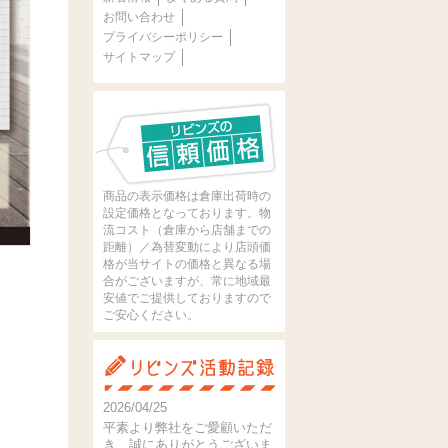
お問い合わせ
プライバシーポリシー
サイトマップ
商品の表示価格は倉庫出荷時の
設定価格となっております。物
流コスト（倉庫から店舗までの
距離）／為替変動により店頭価
格が当サイトの価格と異なる場
合がございますが、常に地域最
安値でご提供しておりますので
ご安心ください。
2026/04/25
平素より弊社をご愛顧いただ
き、誠にありがとうございま