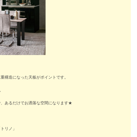
二重構造になった天板がポイントです。
色
で、あるだけでお洒落な空間になります★
「トリノ」