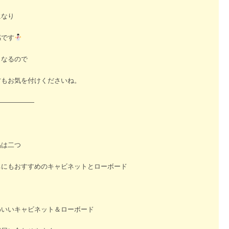
になり
感です
くなるので
方もお気を付けくださいね。
——————
品は二つ
ちにもおすすめのキャビネットとローボード
わいいキャビネット＆ローボード