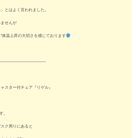
い」とはよく言われました。
いませんが
⁼体温上昇の大切さを感じております
———————————-
キャスター付チェア『リゲル』
です。
デスク周りにあると