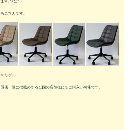
すよね(^^)
れも楽ちんです。
い☞
リゲル
加盟店一覧に掲載のある全国の店舗様にてご購入が可能です。