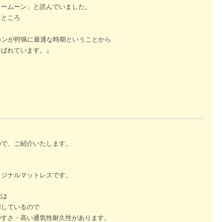
タームーン」と読んでいました。
たところ
カンが狩猟に最適な時期ということから
呼ばれています。』
ので、ご紹介いたします。
リジナルマットレスです。
徴は
用しているので
やすさ・高い通気性耐久性があります。