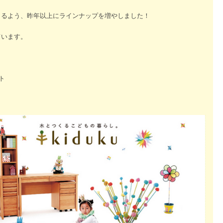
きるよう、昨年以上にラインナップを増やしました！
ています。
イト