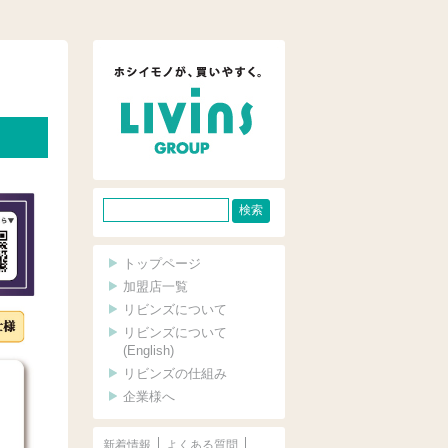
サ
イ
ト
トップページ
内
加盟店一覧
リビンズについて
検
リビンズについて
索
(English)
リビンズの仕組み
企業様へ
新着情報
よくある質問