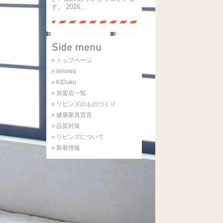
す。 2026...
» トップページ
» ienowa
» KIDuku
» 加盟店一覧
» リビンズのものづくり
» 健康家具宣言
» 品質対策
» リビンズについて
» 新着情報