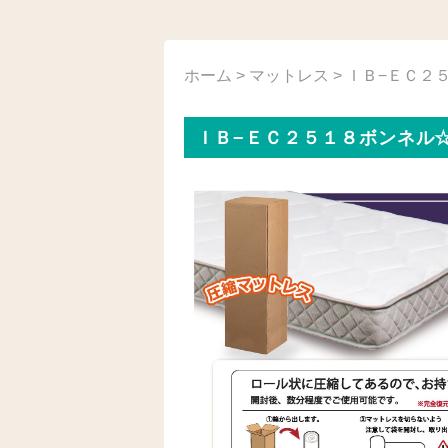
ホーム
>
マットレス
> ＩＢ−ＥＣ２
ＩＢ−ＥＣ２５１８ボンネル