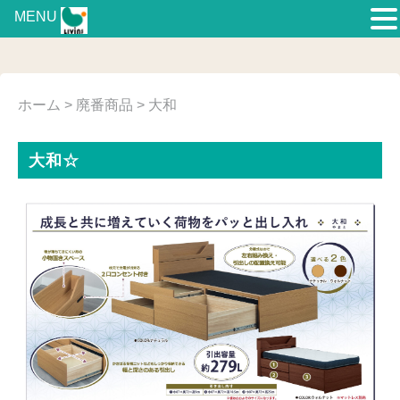
MENU
ホーム
>
廃番商品
> 大和
大和☆