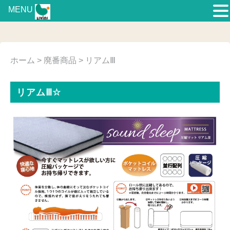
MENU
ホーム
>
廃番商品
> リアムⅢ
リアムⅢ☆