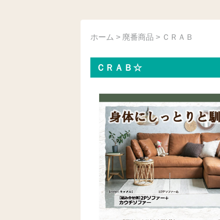
ホーム
>
廃番商品
> ＣＲＡＢ
ＣＲＡＢ☆