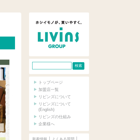
サ
イ
ト
トップページ
内
加盟店一覧
リビンズについて
検
リビンズについて
索
(English)
リビンズの仕組み
企業様へ
新着情報
よくある質問