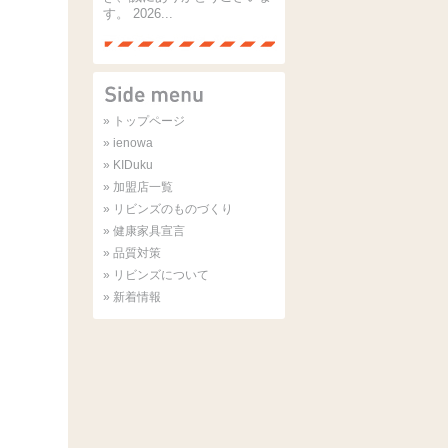
す。 2026...
» トップページ
» ienowa
» KIDuku
» 加盟店一覧
» リビンズのものづくり
» 健康家具宣言
» 品質対策
» リビンズについて
» 新着情報