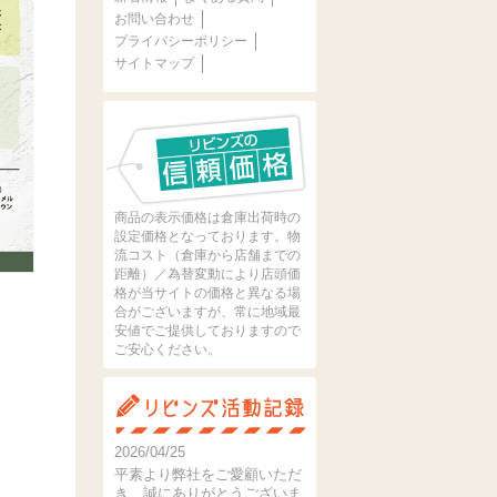
お問い合わせ
プライバシーポリシー
サイトマップ
商品の表示価格は倉庫出荷時の
設定価格となっております。物
流コスト（倉庫から店舗までの
距離）／為替変動により店頭価
格が当サイトの価格と異なる場
合がございますが、常に地域最
安値でご提供しておりますので
ご安心ください。
2026/04/25
平素より弊社をご愛顧いただ
き、誠にありがとうございま