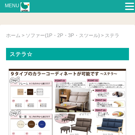
MENU
ホーム
>
ソファー(1P・2P・3P・スツール)
> ステラ
ステラ☆