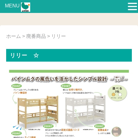
MENU
ホーム
>
廃番商品
> リリー
リリー ☆