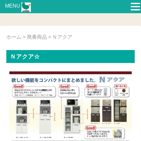
MENU
ホーム
>
廃番商品
> Ｎアクア
Ｎアクア☆