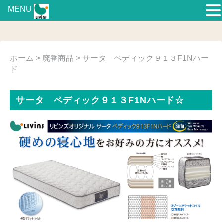
MENU
ホーム
>
廃番商品
> サータ ペディック９１３F1Nハー
ド
サータ ペディック９１３F1Nハード☆