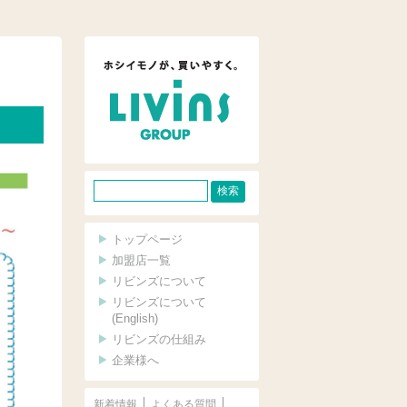
サ
イ
ト
トップページ
内
加盟店一覧
リビンズについて
検
リビンズについて
索
(English)
リビンズの仕組み
企業様へ
新着情報
よくある質問