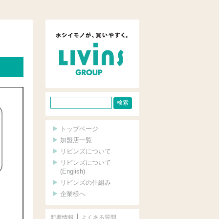
サ
イ
ト
トップページ
内
加盟店一覧
リビンズについて
検
リビンズについて
索
(English)
リビンズの仕組み
企業様へ
新着情報
よくある質問