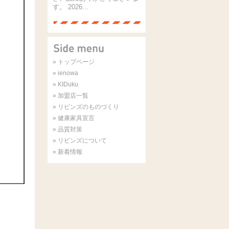
す。 2026...
» トップページ
» ienowa
» KIDuku
» 加盟店一覧
» リビンズのものづくり
» 健康家具宣言
» 品質対策
» リビンズについて
» 新着情報