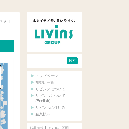
ＲＡＬ
サ
イ
ト
トップページ
内
加盟店一覧
リビンズについて
検
リビンズについて
索
(English)
リビンズの仕組み
企業様へ
新着情報
よくある質問