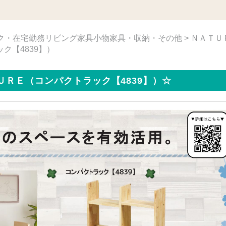
ク・在宅勤務
リビング家具
小物家具・収納・その他
> ＮＡＴＵ
ク【4839】）
ＲＥ（コンパクトラック【4839】）☆