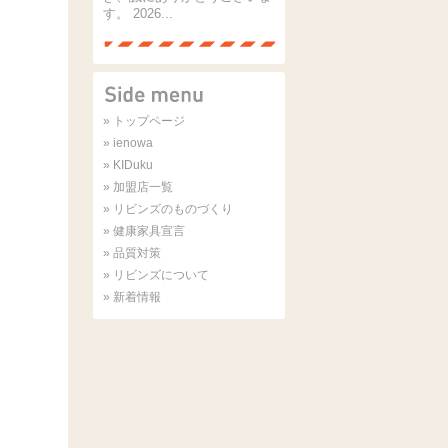
す。 2026...
» トップページ
» ienowa
» KIDuku
» 加盟店一覧
» リビンズのものづくり
» 健康家具宣言
» 品質対策
» リビンズについて
» 新着情報