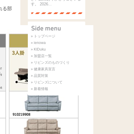
す。 2026...
れる部
» トップページ
» ienowa
» KIDuku
» 加盟店一覧
» リビンズのものづくり
» 健康家具宣言
» 品質対策
» リビンズについて
» 新着情報