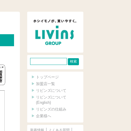
サ
イ
ト
トップページ
内
加盟店一覧
リビンズについて
検
リビンズについて
索
(English)
リビンズの仕組み
企業様へ
新着情報
よくある質問