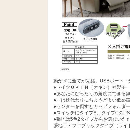
動かずに全てが完結、USBポート
●ドイツＯＫＩＮ（オキン）社製モ
●あなたにぴったりの角度にできる無
●肘は枕代わりにちょうどよい低め
●センターを倒すとカップフォルダ
●スイッチにタイプA、タイプCのU
●張地は5色2タイプからお選びいた
張地：・ファブリックタイプ（ライ