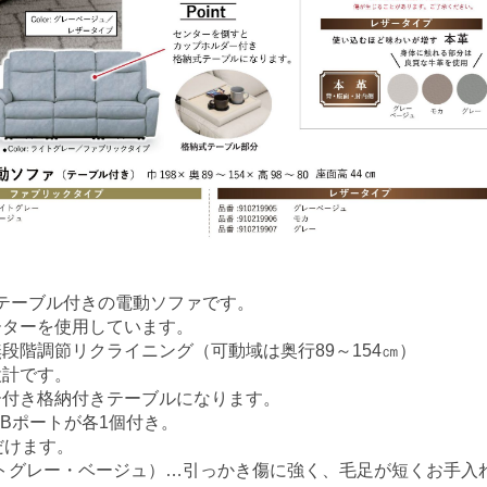
・テーブル付きの電動ソファです。
ーターを使用しています。
段階調節リクライニング（可動域は奥行89～154㎝）
設計です。
ー付き格納付きテーブルになります。
SBポートが各1個付き。
だけます。
トグレー・ベージュ）…引っかき傷に強く、毛足が短くお手入