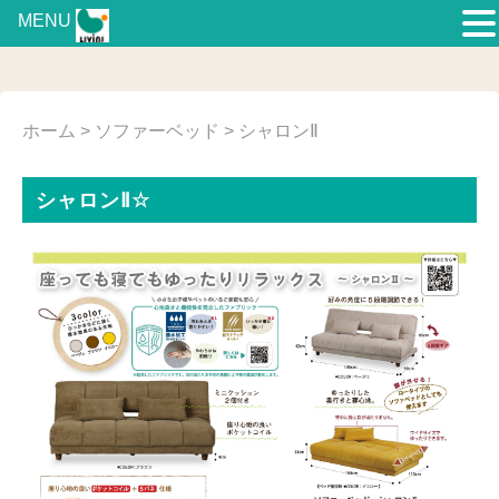
MENU
ホーム
>
ソファーベッド
> シャロンⅡ
シャロンⅡ☆