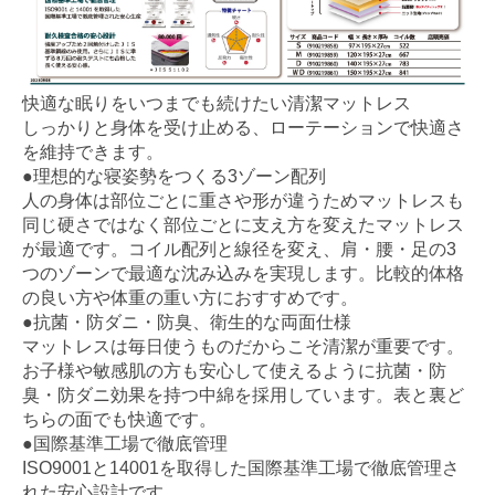
快適な眠りをいつまでも続けたい清潔マットレス
しっかりと身体を受け止める、ローテーションで快適さ
を維持できます。
●理想的な寝姿勢をつくる3ゾーン配列
人の身体は部位ごとに重さや形が違うためマットレスも
同じ硬さではなく部位ごとに支え方を変えたマットレス
が最適です。コイル配列と線径を変え、肩・腰・足の3
つのゾーンで最適な沈み込みを実現します。比較的体格
の良い方や体重の重い方におすすめです。
●抗菌・防ダニ・防臭、衛生的な両面仕様
マットレスは毎日使うものだからこそ清潔が重要です。
お子様や敏感肌の方も安心して使えるように抗菌・防
臭・防ダニ効果を持つ中綿を採用しています。表と裏ど
ちらの面でも快適です。
●国際基準工場で徹底管理
ISO9001と14001を取得した国際基準工場で徹底管理さ
れた安心設計です。