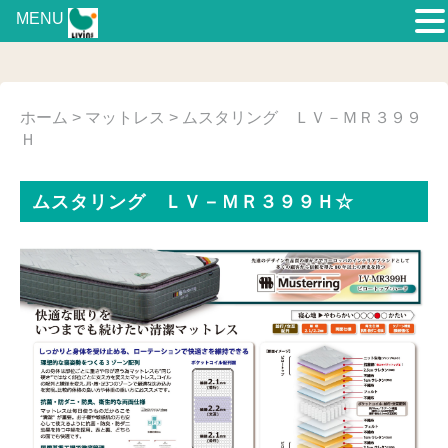
MENU
ホーム
>
マットレス
> ムスタリング ＬＶ－ＭＲ３９９
Ｈ
ムスタリング ＬＶ－ＭＲ３９９Ｈ☆