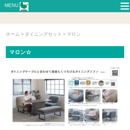
MENU
ホーム
>
ダイニングセット
> マロン
マロン☆