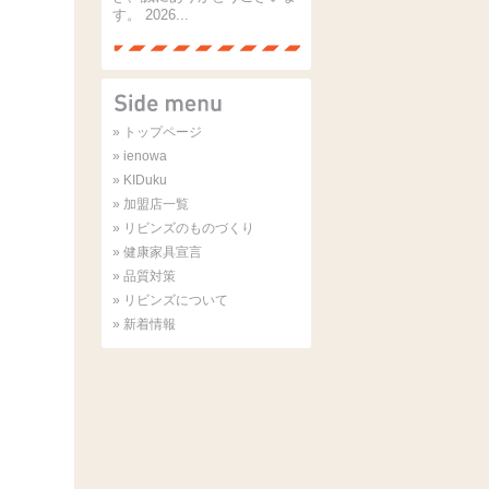
す。 2026...
» トップページ
» ienowa
» KIDuku
» 加盟店一覧
» リビンズのものづくり
» 健康家具宣言
» 品質対策
» リビンズについて
» 新着情報