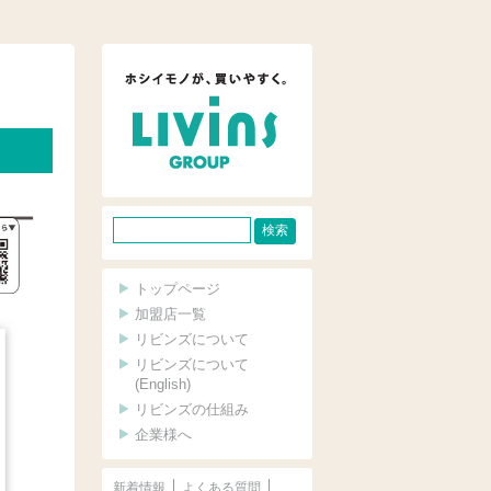
サ
イ
ト
トップページ
内
加盟店一覧
リビンズについて
検
リビンズについて
索
(English)
リビンズの仕組み
企業様へ
新着情報
よくある質問