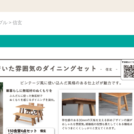
ブル
> 信玄