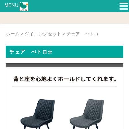
MENU
ホーム
>
ダイニングセット
> チェア ぺトロ
チェア ぺトロ☆