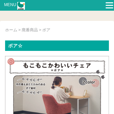
MENU
ホーム
>
廃番商品
> ボア
ボア☆