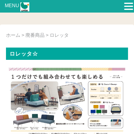
MENU
ホーム
>
廃番商品
> ロレッタ
ロレッタ☆