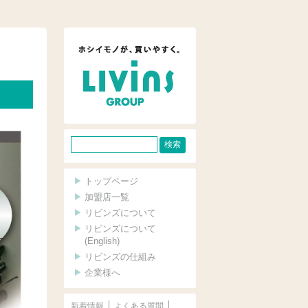
サ
イ
ト
トップページ
内
加盟店一覧
リビンズについて
検
リビンズについて
索
(English)
リビンズの仕組み
企業様へ
新着情報
よくある質問