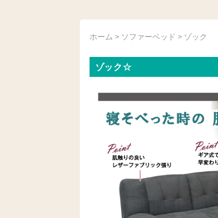
ホーム
>
ソファーベッド
> ゾック
ゾック☆