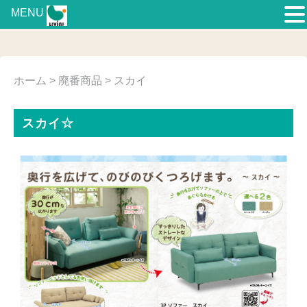
MENU
ホーム
>
廃番商品
> スカイ
スカイ☆