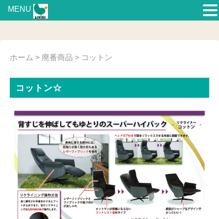
MENU
ホーム
>
廃番商品
> コットン
コットン☆