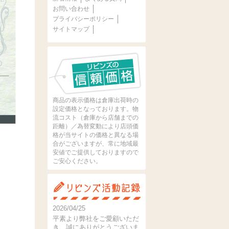
お問い合わせ
プライバシーポリシー
サイトマップ
商品の表示価格は倉庫出荷時の
設定価格となっております。物
流コスト（倉庫から店舗までの
距離）／為替変動により店頭価
格が当サイトの価格と異なる場
合がございますが、常に地域最
安値でご提供しておりますので
ご安心ください。
2026/04/25
平素より弊社をご愛顧いただ
き、誠にありがとうございま