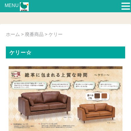
MENU
ホーム
>
廃番商品
> ケリー
ケリー☆