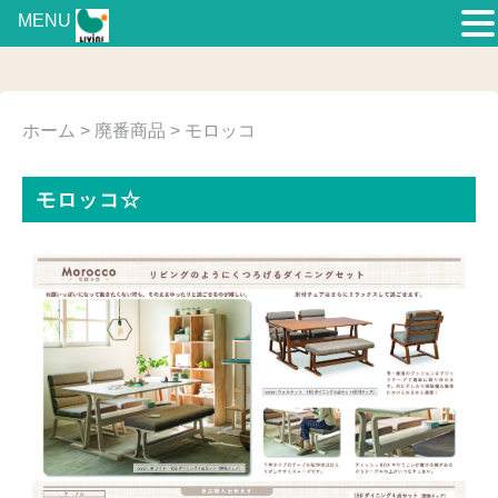
MENU
ホーム
>
廃番商品
> モロッコ
モロッコ☆