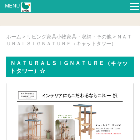
MENU
ホーム
>
リビング家具
小物家具・収納・その他
> ＮＡＴ
ＵＲＡＬＳＩＧＮＡＴＵＲＥ（キャットタワー）
ＮＡＴＵＲＡＬＳＩＧＮＡＴＵＲＥ（キャッ
トタワー）☆