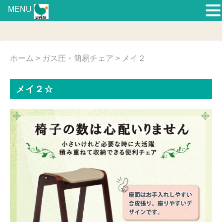
MENU
ホーム
>
ガス圧・簡易チェア
> メイ２
メイ２☆