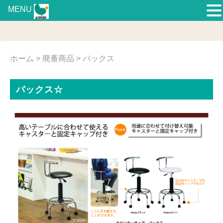
MENU
ホーム
>
廃番商品
> バックス
バックス☆