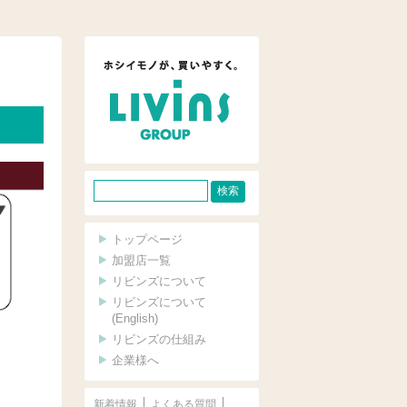
サ
イ
ト
トップページ
内
加盟店一覧
リビンズについて
検
リビンズについて
索
(English)
リビンズの仕組み
企業様へ
新着情報
よくある質問