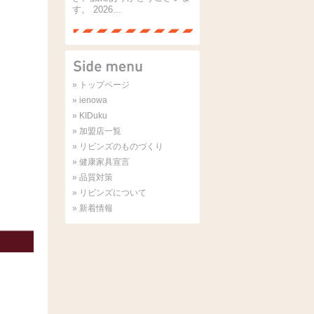
す。 2026...
» トップページ
» ienowa
» KIDuku
» 加盟店一覧
» リビンズのものづくり
» 健康家具宣言
» 品質対策
» リビンズについて
» 新着情報