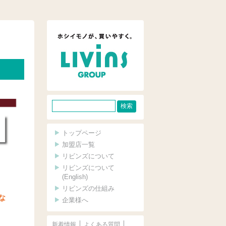
サ
イ
ト
トップページ
内
加盟店一覧
リビンズについて
検
リビンズについて
索
(English)
リビンズの仕組み
企業様へ
新着情報
よくある質問