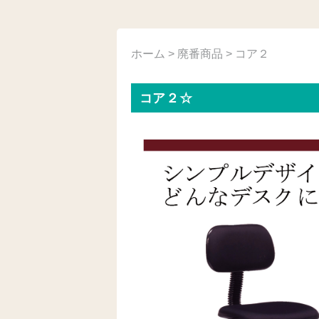
ホーム
>
廃番商品
> コア２
コア２☆