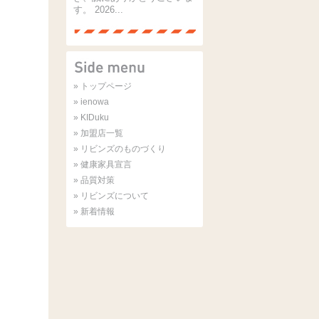
す。 2026...
» トップページ
» ienowa
» KIDuku
» 加盟店一覧
» リビンズのものづくり
» 健康家具宣言
» 品質対策
» リビンズについて
» 新着情報