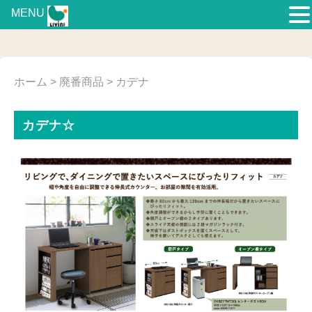
MENU
ホーム
>
廃番商品
> カデナ
カデナ☆