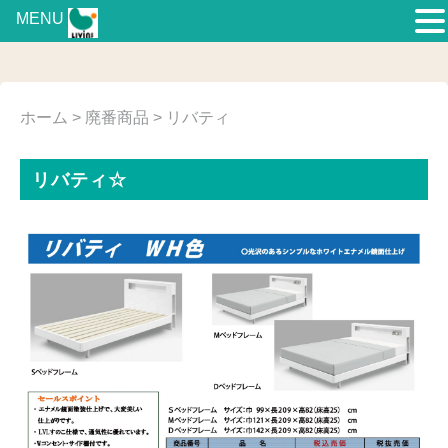
MENU
ホーム
>
廃番商品
> リバティ
リバティ☆