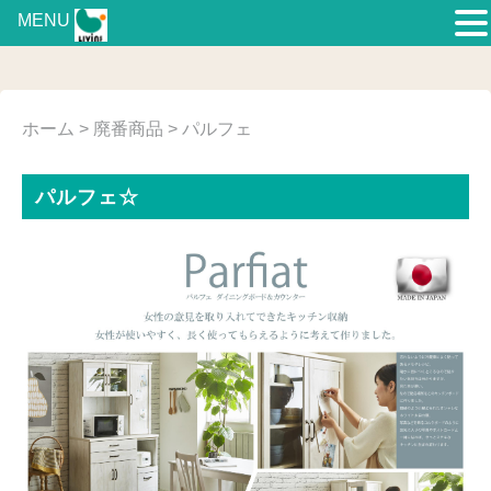
MENU
ホーム
>
廃番商品
> パルフェ
パルフェ☆