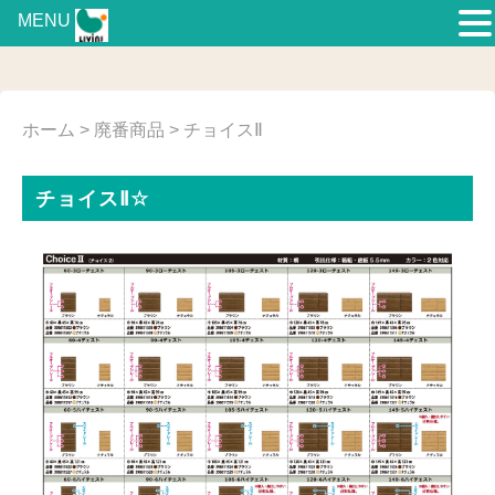
MENU
ホーム
>
廃番商品
> チョイスⅡ
チョイスⅡ☆