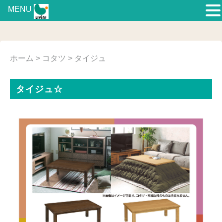
MENU
ホーム
>
コタツ
> タイジュ
タイジュ☆